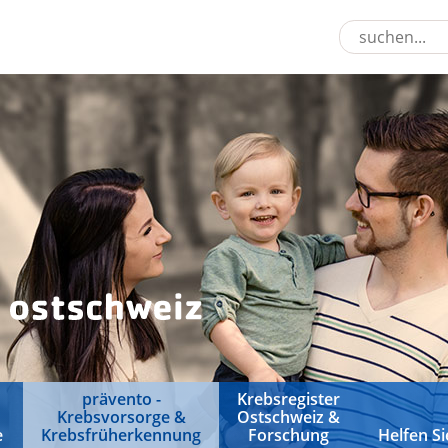
prävento -
Krebsregister
Krebsvorsorge &
Ostschweiz &
e
Krebsfrüherkennung
Forschung
Helfen Si