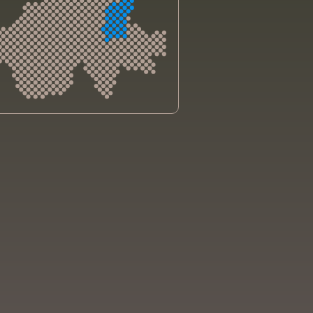
sliga Aargau
sliga beider Basel
sliga Bern
sliga Freiburg
e genevoise contre le cancer
bsliga Graubünden
e jurassienne contre le cancer
e neuchâteloise contre le cancer
sliga Ostschweiz
sliga Schaffhausen