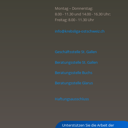
Wieviel kostet mich diese Vorsorge
Montag – Donnerstag:
8.00 - 11.30 und 14.00 - 16.30 Uhr;
Im Rahmen des qualitätskontrollie
Freitag: 8.00 - 11.30 Uhr
Grundversicherung zu 90% die Koste
die Untersuchungen unabhängig von 
info@krebsliga-ostschweiz.ch
verrechnet. Für den FIT-Test sind d
100 bis 250 Franken. Eine genauere 
"Vorsorgemethoden und Kosten"
.
Geschäftsstelle St. Gallen
Beratungsstelle St. Gallen
Beratungsstelle Buchs
Beratungsstelle Glarus
Haftungsausschluss
Unterstützen Sie die Arbeit der