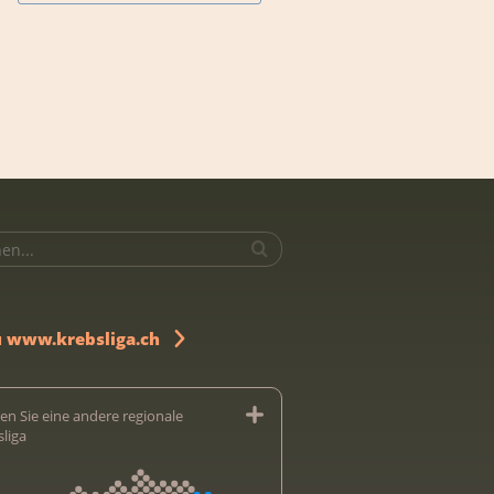
u www.krebsliga.ch
en Sie eine andere regionale
sliga