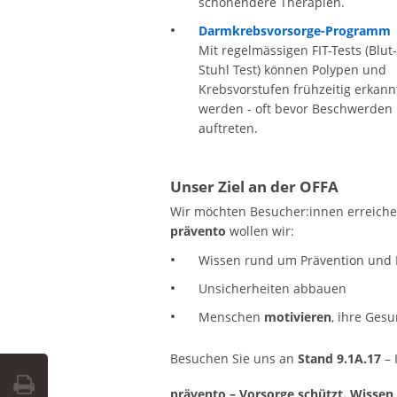
schonendere Therapien.
Darmkrebsvorsorge-Programm
Mit regelmässigen FIT-Tests (Blut
Stuhl Test) können Polypen und
Krebsvorstufen frühzeitig erkann
werden - oft bevor Beschwerden
auftreten.
Unser Ziel an der OFFA
Wir möchten Besucher:innen erreich
prävento
wollen wir:
Wissen rund um Prävention und
Unsicherheiten abbauen
Menschen
motivieren
, ihre Ges
Besuchen Sie uns an
Stand 9.1A.17
– 
prävento – Vorsorge schützt. Wissen 