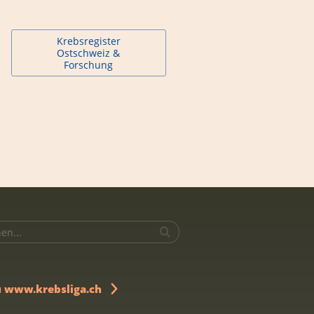
Krebsregister
Ostschweiz &
Forschung
u www.krebsliga.ch