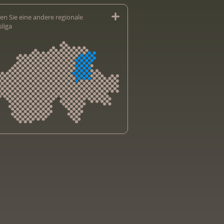
en Sie eine andere regionale
sliga
sliga Aargau
sliga beider Basel
sliga Bern
sliga Freiburg
e genevoise contre le cancer
bsliga Graubünden