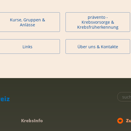
prävento -
Kurse, Gruppen &
Krebsvorsorge &
Anlässe
Krebsfrüherkennung
Links
Über uns & Kontakte
KrebsInfo
Z