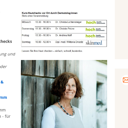
checks
rung und
oder
 &
ramm
amm
 - für