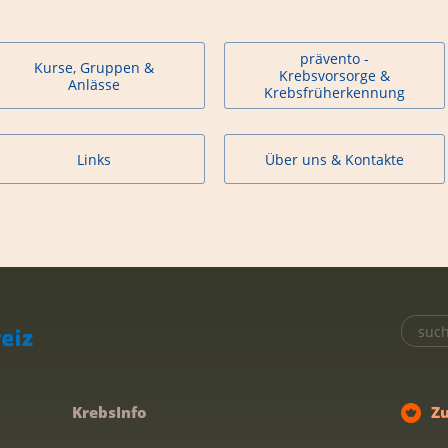
prävento -
Kurse, Gruppen &
Krebsvorsorge &
Anlässe
Krebsfrüherkennung
Links
Über uns & Kontakte
KrebsInfo
Z