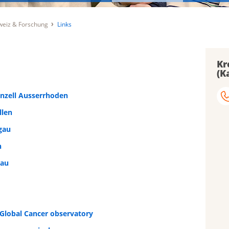
weiz & Forschung
Links
Kr
(K
nzell Ausserrhoden
llen
gau
n
gau
 Global Cancer observatory