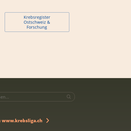
Krebsregister
Ostschweiz &
Forschung
u www.krebsliga.ch