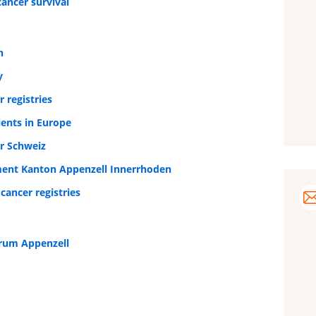
ancer survival
n
y
 registries
ents in Europe
r Schweiz
ment Kanton Appenzell Innerrhoden
cancer registries
trum Appenzell