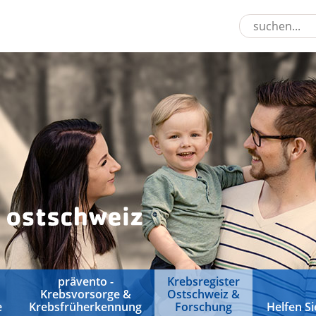
prävento -
Krebsregister
Krebsvorsorge &
Ostschweiz &
e
Krebsfrüherkennung
Forschung
Helfen Si