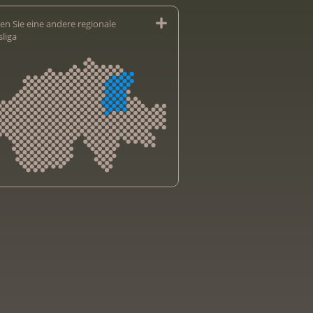
en Sie eine andere regionale
sliga
sliga Aargau
sliga beider Basel
sliga Bern
sliga Freiburg
e genevoise contre le cancer
bsliga Graubünden