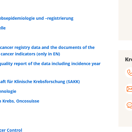
rebsepidemiologie und –registrierung
lle
 cancer registry data and the documents of the
 cancer indicators (only in EN)
Kr
uality report of the data including incidence year
ft für Klinische Krebsforschung (SAKK)
enologie
n Krebs, Oncosuisse
cer Control