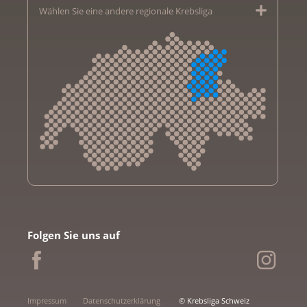
Wählen Sie eine andere regionale Krebsliga
Krebsliga Aargau
Krebsliga beider Basel
Folgen Sie uns auf
Krebsliga Bern
Krebsliga Freiburg
Ligue genevoise contre le cancer
Krebsliga Graubünden
Impressum
Datenschutzerklärung
© Krebsliga Schweiz