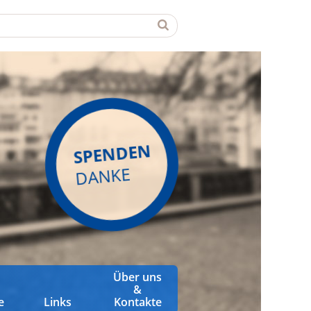
SPENDEN
DANKE
Über uns
&
e
Links
Kontakte