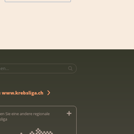
u www.krebsliga.ch
en Sie eine andere regionale
sliga