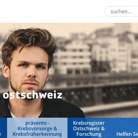
prävento -
Krebsregister
Krebsvorsorge &
Ostschweiz &
e
Krebsfrüherkennung
Forschung
Helfen Si