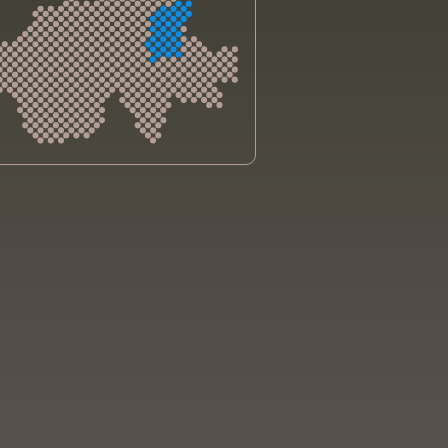
sliga Aargau
sliga beider Basel
sliga Bern
sliga Freiburg
e genevoise contre le cancer
bsliga Graubünden
e jurassienne contre le cancer
e neuchâteloise contre le cancer
sliga Ostschweiz
sliga Schaffhausen