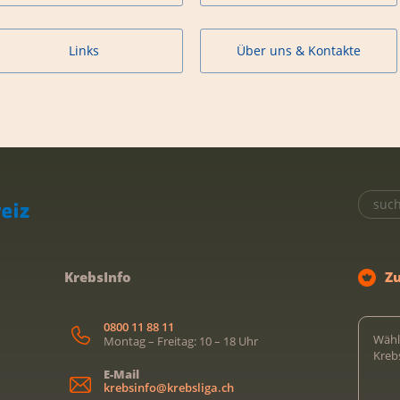
Links
Über uns & Kontakte
KrebsInfo
Z
0800 11 88 11
Wähl
Montag – Freitag: 10 – 18 Uhr
Kreb
E-Mail
krebsinfo@krebsliga.ch