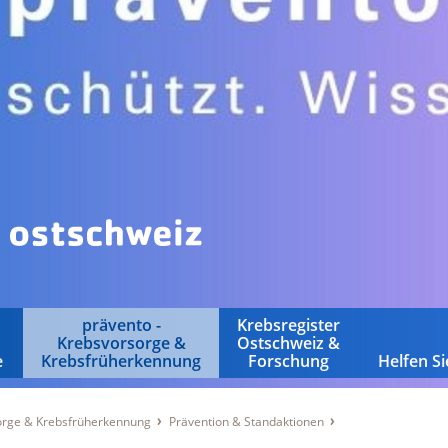
prävento -
Krebsregister
Krebsvorsorge &
Ostschweiz &
e
Krebsfrüherkennung
Forschung
Helfen Si
sorge & Krebsfrüherkennung
Prävention & Standaktionen