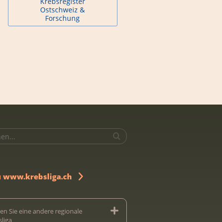
Krebsregister
Ostschweiz &
Forschung
u www.krebsliga.ch
en Sie eine andere regionale
sliga