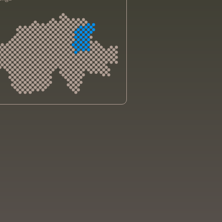
sliga Aargau
sliga beider Basel
sliga Bern
sliga Freiburg
e genevoise contre le cancer
bsliga Graubünden
e jurassienne contre le cancer
e neuchâteloise contre le cancer