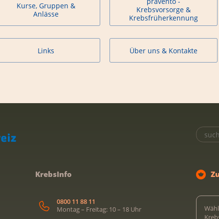
prävento -
Kurse, Gruppen &
Krebsvorsorge &
Anlässe
Krebsfrüherkennung
Links
Über uns & Kontakte
KrebsInfo
Z
0800 11 88 11
Wähl
Montag – Freitag: 10 – 18 Uhr
Kreb