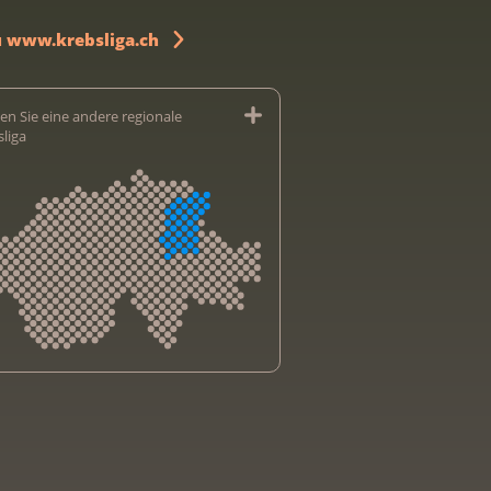
u www.krebsliga.ch
en Sie eine andere regionale
sliga
sliga Aargau
sliga beider Basel
sliga Bern
sliga Freiburg