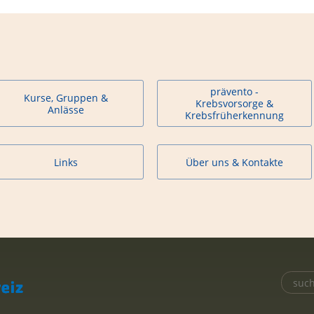
prävento -
Kurse, Gruppen &
Krebsvorsorge &
Anlässe
Krebsfrüherkennung
Links
Über uns & Kontakte