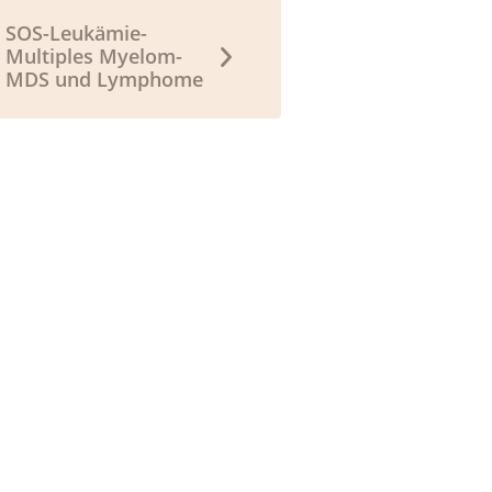
SOS-Leukämie-
Multiples Myelom-
MDS und Lymphome