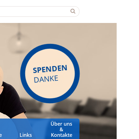
SPENDEN
DANKE
Über uns
&
e
Links
Kontakte