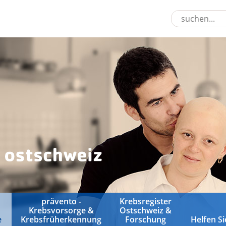
prävento -
Krebsregister
Krebsvorsorge &
Ostschweiz &
e
Krebsfrüherkennung
Forschung
Helfen Si