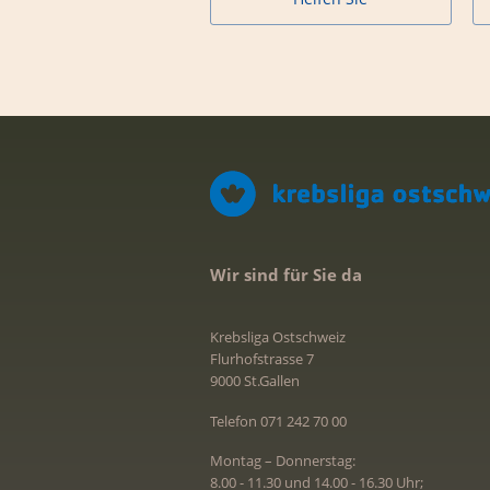
Wir sind für Sie da
Krebsliga Ostschweiz
Flurhofstrasse 7
9000 St.Gallen
Telefon 071 242 70 00
Montag – Donnerstag:
8.00 - 11.30 und 14.00 - 16.30 Uhr;