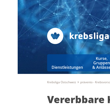
Kurse,
Gruppen
Dienstleistungen
& Anläss
Krebsliga Ostschweiz
prävento - Krebsvor
Vererbbare 