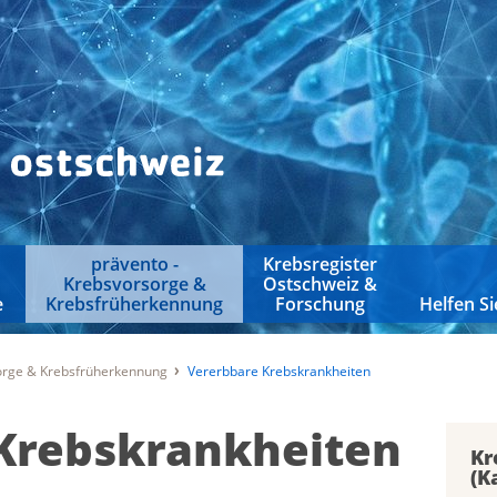
prävento -
Krebsregister
Krebsvorsorge &
Ostschweiz &
e
Krebsfrüherkennung
Forschung
Helfen Si
sorge & Krebsfrüherkennung
Vererbbare Krebskrankheiten
Krebskrankheiten
Kr
(K