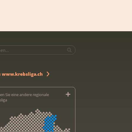
u www.krebsliga.ch
en Sie eine andere regionale
sliga