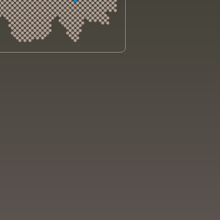
sliga Aargau
sliga beider Basel
sliga Bern
sliga Freiburg
e genevoise contre le cancer
bsliga Graubünden
e jurassienne contre le cancer
e neuchâteloise contre le cancer
sliga Ostschweiz
sliga Schaffhausen
sliga Solothurn