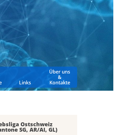
Über uns
&
e
Links
Kontakte
ebsliga Ostschweiz
antone SG, AR/AI, GL)