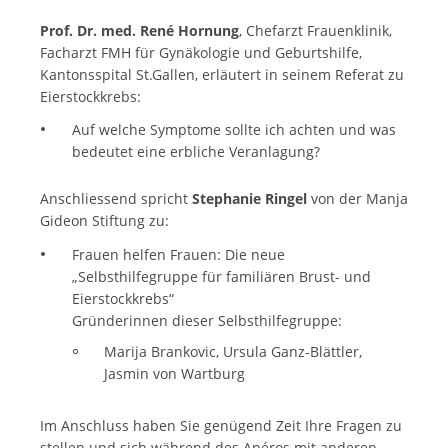
Prof. Dr. med. René Hornung
, Chefarzt Frauenklinik,
Facharzt FMH für Gynäkologie und Geburtshilfe,
Kantonsspital St.Gallen, erläutert in seinem Referat zu
Eierstockkrebs:
Auf welche Symptome sollte ich achten und was
bedeutet eine erbliche Veranlagung?
Anschliessend spricht
Stephanie Ringel
von der Manja
Gideon Stiftung zu:
Frauen helfen Frauen: Die neue
„Selbsthilfegruppe für familiären Brust- und
Eierstockkrebs“
Gründerinnen dieser Selbsthilfegruppe:
Marija Brankovic, Ursula Ganz-Blättler,
Jasmin von Wartburg
Im Anschluss haben Sie genügend Zeit Ihre Fragen zu
stellen und sich während des Apéros mit anderen