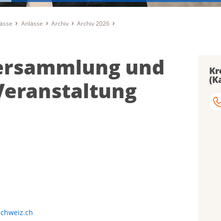
lässe
Anlässe
Archiv
Archiv 2026
versammlung und
Kr
(K
Veranstaltung
schweiz.ch