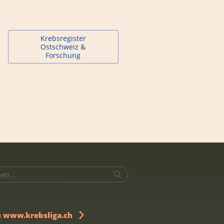
Krebsregister
Ostschweiz &
Forschung
u www.krebsliga.ch