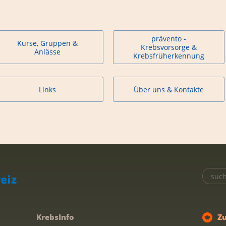
prävento -
Kurse, Gruppen &
Krebsvorsorge &
Anlässe
Krebsfrüherkennung
Links
Über uns & Kontakte
KrebsInfo
Z