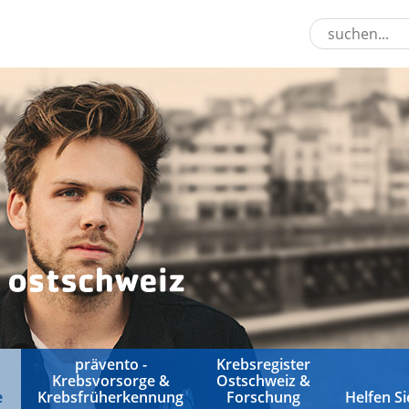
prävento -
Krebsregister
Krebsvorsorge &
Ostschweiz &
e
Krebsfrüherkennung
Forschung
Helfen Si