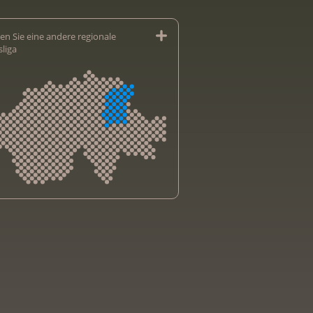
en Sie eine andere regionale
sliga
sliga Aargau
sliga beider Basel
sliga Bern
sliga Freiburg
e genevoise contre le cancer
bsliga Graubünden