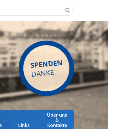
SPENDEN
DANKE
Über uns
&
e
Links
Kontakte