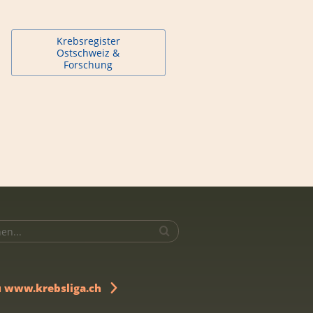
Krebsregister
Ostschweiz &
Forschung
u www.krebsliga.ch