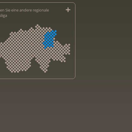
en Sie eine andere regionale
sliga
sliga Aargau
sliga beider Basel
sliga Bern
sliga Freiburg
e genevoise contre le cancer
bsliga Graubünden