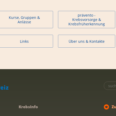
prävento -
Kurse, Gruppen &
Krebsvorsorge &
Anlässe
Krebsfrüherkennung
Links
Über uns & Kontakte
KrebsInfo
Z