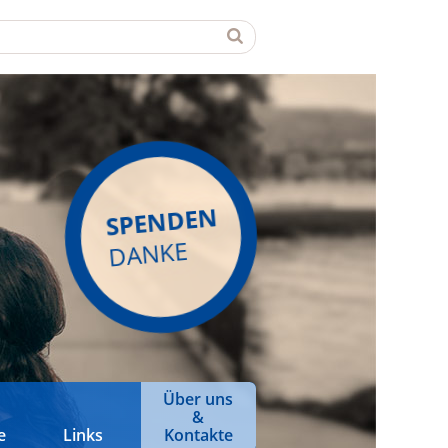
SPENDEN
DANKE
Über uns
&
e
Links
Kontakte