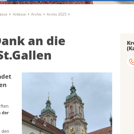
lässe
Anlässe
Archiv
Archiv 2025
Dank an die
Kr
(K
St.Gallen
ndet
hen
rften
 der
b den