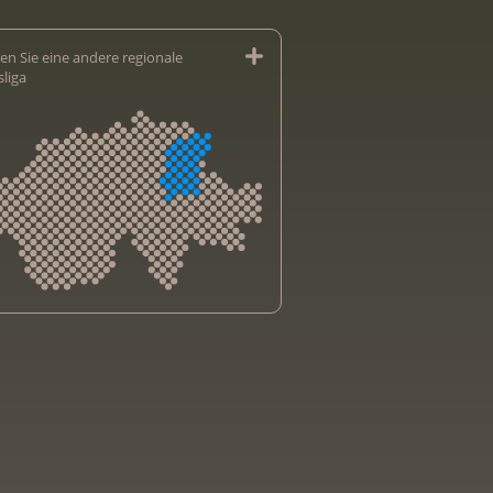
en Sie eine andere regionale
sliga
sliga Aargau
sliga beider Basel
sliga Bern
sliga Freiburg
e genevoise contre le cancer
bsliga Graubünden