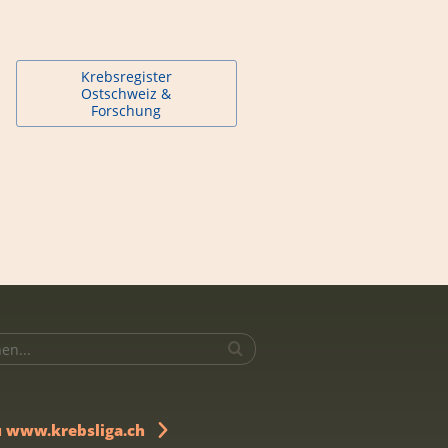
Krebsregister
Ostschweiz &
Forschung
u www.krebsliga.ch