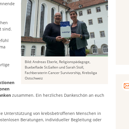
annende
chen
 sind.
efühl
ema
Bild: Andreas Eberle, Religionspädagoge,
rtige
Buebeflade St.Gallen und Sarah Stoll,
Fachberaterin Cancer Survivorship, Krebsliga
Ostschweiz
ktionen
sonen
ranken
zusammen. Ein herzliches Dankeschön an euch
 die Unterstützung von krebsbetroffenen Menschen in
ostenlosen Beratungen, individueller Begleitung oder