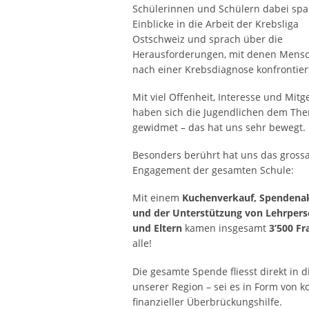
Schülerinnen und Schülern dabei sp
Einblicke in die Arbeit der Krebsliga
Ostschweiz und sprach über die
Herausforderungen, mit denen Mens
nach einer Krebsdiagnose konfrontiert
Mit viel Offenheit, Interesse und Mitg
haben sich die Jugendlichen dem Th
gewidmet – das hat uns sehr bewegt.
Besonders berührt hat uns das grossa
Engagement der gesamten Schule:
Mit einem
Kuchenverkauf, Spendena
und der Unterstützung von Lehrper
und Eltern
kamen insgesamt
3’500 F
alle!
Die gesamte Spende fliesst direkt in
unserer Region – sei es in Form von k
finanzieller Überbrückungshilfe.