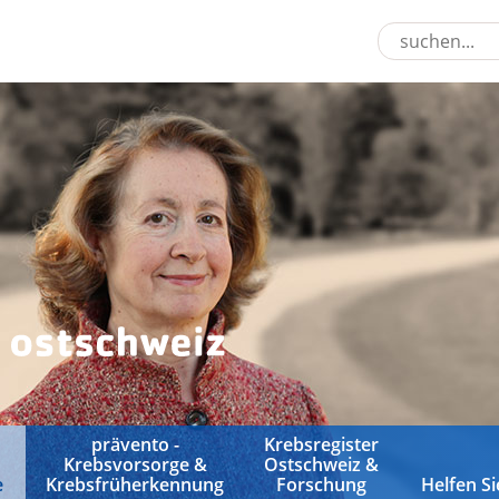
prävento -
Krebsregister
Krebsvorsorge &
Ostschweiz &
e
Krebsfrüherkennung
Forschung
Helfen Si