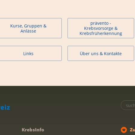
prävento -
Kurse, Gruppen &
Krebsvorsorge &
Anlässe
Krebsfrüherkennung
Links
Über uns & Kontakte
KrebsInfo
Z