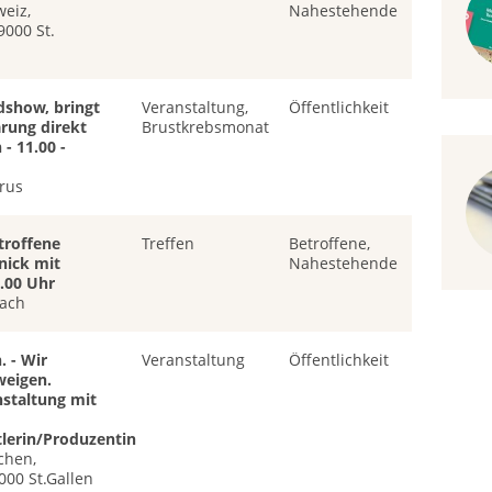
weiz,
Nahestehende
9000 St.
dshow, bringt
Veranstaltung,
Öffentlichkeit
rung direkt
Brustkrebsmonat
- 11.00 -
arus
troffene
Treffen
Betroffene,
nick mit
Nahestehende
4.00 Uhr
nach
. - Wir
Veranstaltung
Öffentlichkeit
weigen.
nstaltung mit
lerin/Produzentin
chen,
000 St.Gallen