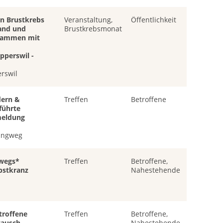
n Brustkrebs
Veranstaltung,
Öffentlichkeit
tand und
Brustkrebsmonat
usammen mit
pperswil -
rswil
ern &
Treffen
Betroffene
führte
eldung
angweg
wegs*
Treffen
Betroffene,
bstkranz
Nahestehende
troffene
Treffen
Betroffene,
tausch
Nahestehende