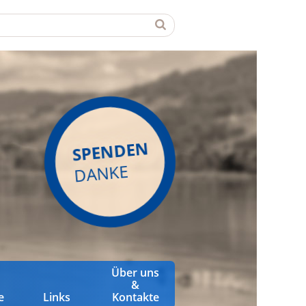
SPENDEN
DANKE
Über uns
&
e
Links
Kontakte