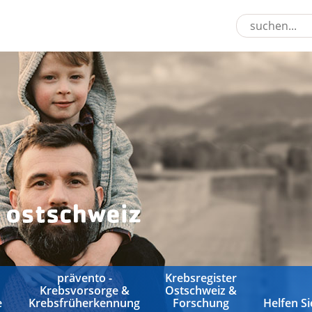
prävento -
Krebsregister
Krebsvorsorge &
Ostschweiz &
e
Krebsfrüherkennung
Forschung
Helfen Si