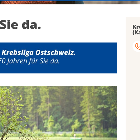
Sie da.
Kr
(K