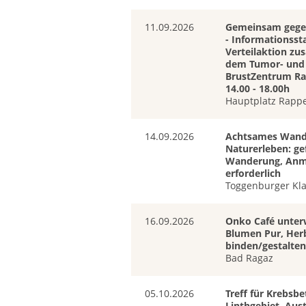
11.09.2026
Gemeinsam gege
- Informationss
Verteilaktion z
dem Tumor- und
BrustZentrum Ra
14.00 - 18.00h
Hauptplatz Rappe
14.09.2026
Achtsames Wand
Naturerleben: ge
Wanderung, Anm
erforderlich
Toggenburger Kl
16.09.2026
Onko Café unter
Blumen Pur, Her
binden/gestalten
Bad Ragaz
05.10.2026
Treff für Krebsbe
Linthgebiet, Aus