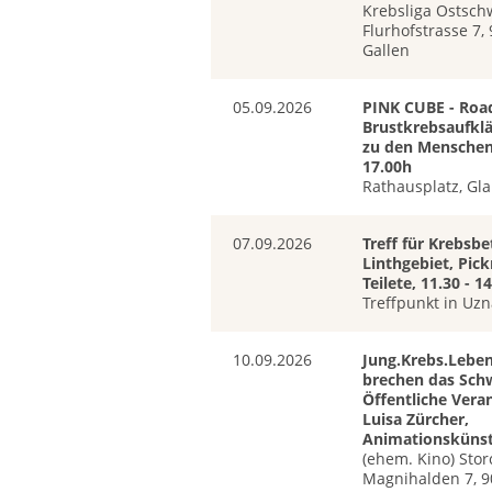
Krebsliga Ostsch
Flurhofstrasse 7, 
Gallen
05.09.2026
PINK CUBE - Roa
Brustkrebsaufklä
zu den Menschen 
17.00h
Rathausplatz, Gl
07.09.2026
Treff für Krebsbe
Linthgebiet, Pick
Teilete, 11.30 - 1
Treffpunkt in Uz
10.09.2026
Jung.Krebs.Leben
brechen das Sch
Öffentliche Vera
Luisa Zürcher,
Animationskünst
(ehem. Kino) Stor
Magnihalden 7, 9