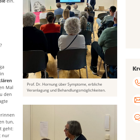
pie
ein.
?
ga
Kr
in
klären
Prof. Dr. Hornung über Symptome, erbliche
ten Mal
Veranlagung und Behandlungsmöglichkeiten.
zu den
agte
erinnen
en tun,
t geht:
t nur