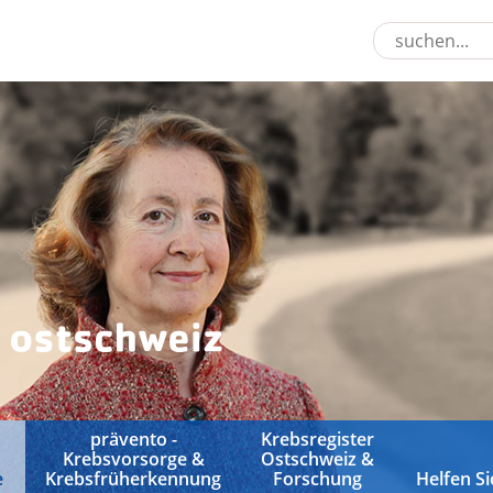
prävento -
Krebsregister
Krebsvorsorge &
Ostschweiz &
e
Krebsfrüherkennung
Forschung
Helfen Si