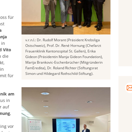
toss für
nst
a
anja
v.r.n.l.: Dr. Rudolf Morant (Präsident Krebsliga
 in
Ostschweiz), Prof. Dr. René Hornung (Chefarzt
d Vito
Frauenklinik Kantonsspital St. Gallen), Erika
n die
Gideon (Präsidentin Manja Gideon Foundation),
t,
Marija Brankovic-Eschenbrücher (Mitgründerin
FamEredita), Dr. Roland Richter (Stiftungsrat
in
Simon und Hildegard Rothschild-Stiftung).
mit für
inik am
us in
r auf
nnung
,
ging vor