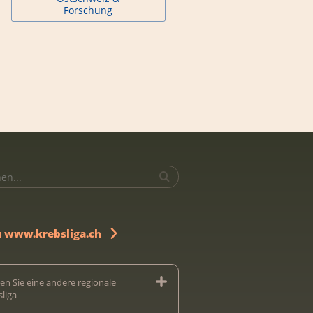
Forschung
u www.krebsliga.ch
en Sie eine andere regionale
sliga