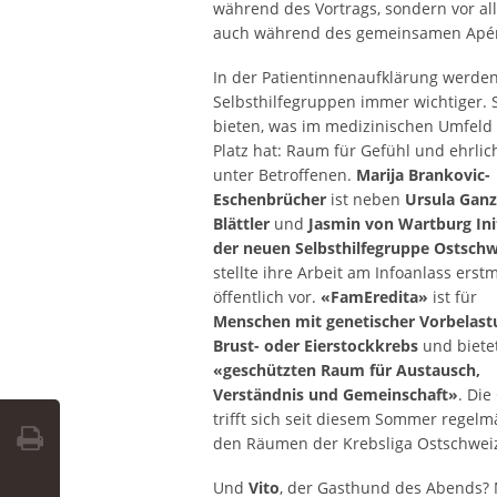
während des Vortrags, sondern vor al
auch während des gemeinsamen Apé
In der Patientinnenaufklärung werde
Selbsthilfegruppen immer wichtiger. 
bieten, was im medizinischen Umfel
Platz hat: Raum für Gefühl und ehrlic
unter Betroffenen.
Marija Brankovic-
Eschenbrücher
ist neben
Ursula Ganz
Blättler
und
Jasmin von Wartburg Ini
der neuen Selbsthilfegruppe Ostschw
stellte ihre Arbeit am Infoanlass erst
öffentlich vor.
«FamEredita»
ist für
Menschen mit genetischer Vorbelast
Brust- oder Eierstockkrebs
und biete
«geschützten Raum für Austausch,
Verständnis und Gemeinschaft»
. Di
trifft sich seit diesem Sommer regelm
den Räumen der Krebsliga Ostschwei
Und
Vito
, der Gasthund des Abends?