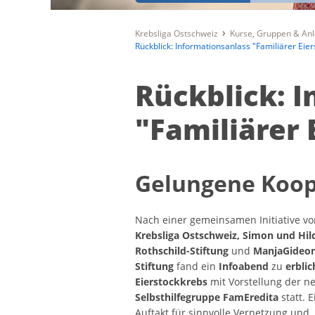
Krebsliga Ostschweiz
Kurse, Gruppen & An
Rückblick: Informationsanlass "Familiärer Eie
Rückblick: 
"Familiärer 
Gelungene Koop
Nach einer gemeinsamen Initiative vo
Krebsliga Ostschweiz, Simon und Hil
Rothschild-Stiftung
und
ManjaGideo
Stiftung
fand ein
Infoabend
zu
erbli
Eierstockkrebs
mit Vorstellung der n
Selbsthilfegruppe FamEredita
statt. E
Auftakt für sinnvolle Vernetzung und