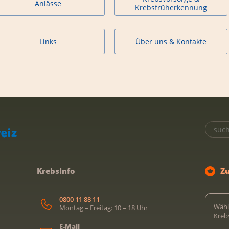
Anlässe
Krebsfrüherkennung
Links
Über uns & Kontakte
KrebsInfo
Z
0800 11 88 11
Wähl
Montag – Freitag: 10 – 18 Uhr
Kreb
E-Mail