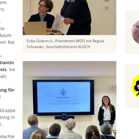
lem
ro.
n
Sie
d kaum
Erika Gideon (r., Präsidentin MGF) mit Regula
hen Rat
Schneider, Geschäftsführerin KLOCH
-
tiantin
eiz
. Sie
mals
ung für
t
e Gruppe
ässig in
z.
 Machte