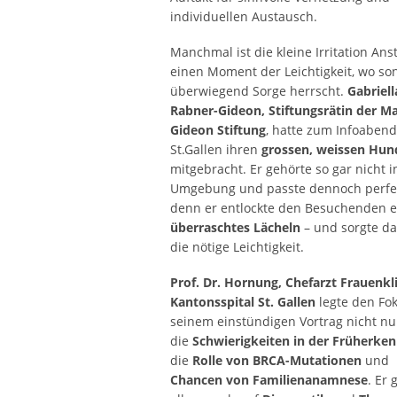
individuellen Austausch.
Manchmal ist die kleine Irritation Ans
einen Moment der Leichtigkeit, wo so
überwiegend Sorge herrscht.
Gabriell
Rabner-Gideon, Stiftungsrätin der M
Gideon Stiftung
, hatte zum Infoabend
St.Gallen ihren
grossen, weissen Hun
mitgebracht. Er gehörte so gar nicht i
Umgebung und passte dennoch perfek
denn er entlockte den Besuchenden e
überraschtes Lächeln
– und sorgte da
die nötige Leichtigkeit.
Prof. Dr. Hornung, Chefarzt Frauenkl
Kantonsspital St. Gallen
legte den Fok
seinem einstündigen Vortrag nicht nu
die
Schwierigkeiten in der Früherke
die
Rolle von BRCA-Mutationen
und
Chancen von Familienanamnese
. Er 