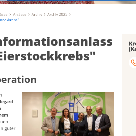
lässe
Anlässe
Archiv
Archiv 2025
rstockkrebs"
Informationsanlass
Kr
(K
Eierstockkrebs"
eration
n
degard
n
chem
euen
in guter