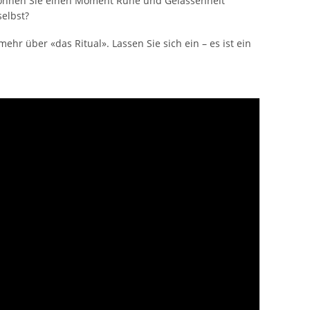
 können Sie einen Moment Ruhe und Gelassenheit
elbst?
ehr über «das Ritual». Lassen Sie sich ein – es ist ein