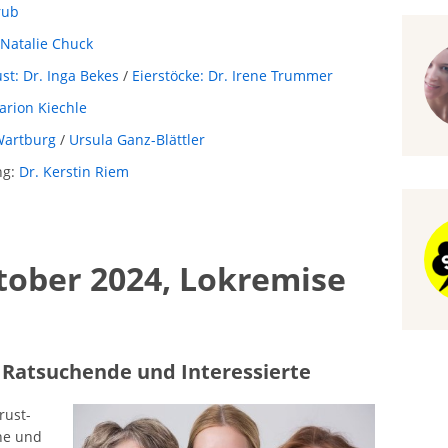
rub
 Natalie Chuck
st: Dr. Inga Bekes
/
Eierstöcke: Dr. Irene Trummer
Marion Kiechle
Wartburg
/
Ursula Ganz-Blättler
ng:
Dr. Kerstin Riem
tober 2024, Lokremise
, Ratsuchende und Interessierte
rust-
ne und