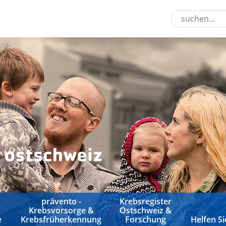
prävento -
Krebsregister
Krebsvorsorge &
Ostschweiz &
e
Krebsfrüherkennung
Forschung
Helfen Si