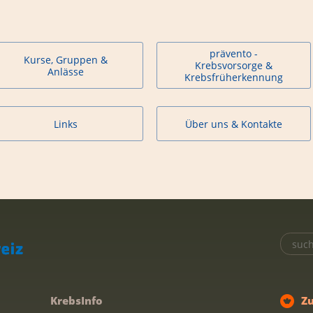
prävento -
Kurse, Gruppen &
Krebsvorsorge &
Anlässe
Krebsfrüherkennung
Links
Über uns & Kontakte
KrebsInfo
Z