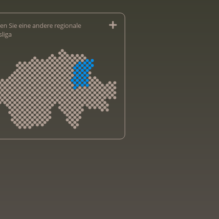
en Sie eine andere regionale
sliga
sliga Aargau
sliga beider Basel
sliga Bern
sliga Freiburg
e genevoise contre le cancer
bsliga Graubünden