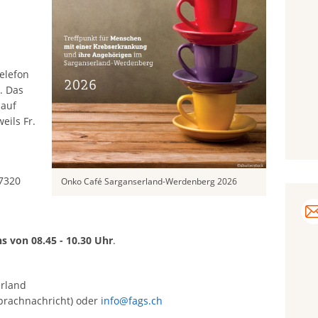
elefon
. Das
 auf
eils Fr.
 7320
Onko Café Sarganserland-Werdenberg 2026
s von 08.45 - 10.30 Uhr
.
erland
Sprachnachricht) oder
info@fags.ch