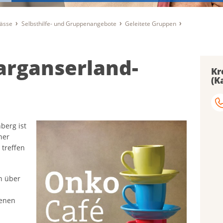
lässe
Selbsthilfe- und Gruppenangebote
Geleitete Gruppen
arganserland-
Kr
(K
berg ist
ner
treffen
ch über
fenen