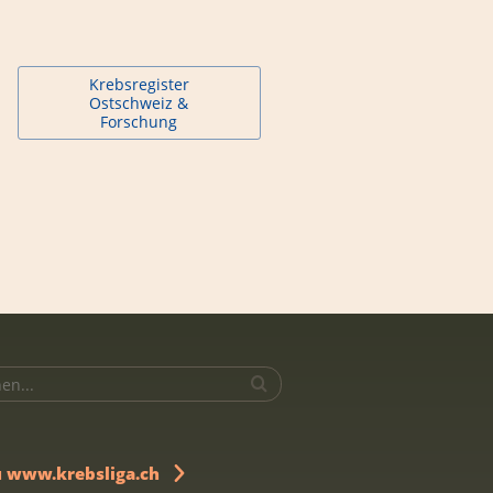
Krebsregister
Ostschweiz &
Forschung
u www.krebsliga.ch