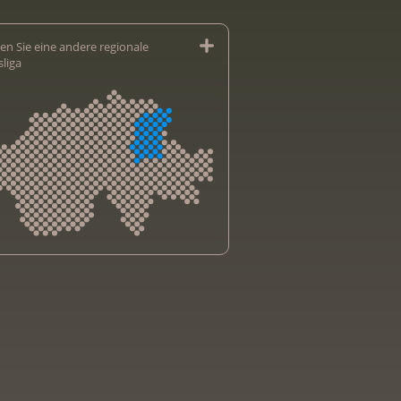
en Sie eine andere regionale
sliga
sliga Aargau
sliga beider Basel
sliga Bern
sliga Freiburg
e genevoise contre le cancer
bsliga Graubünden