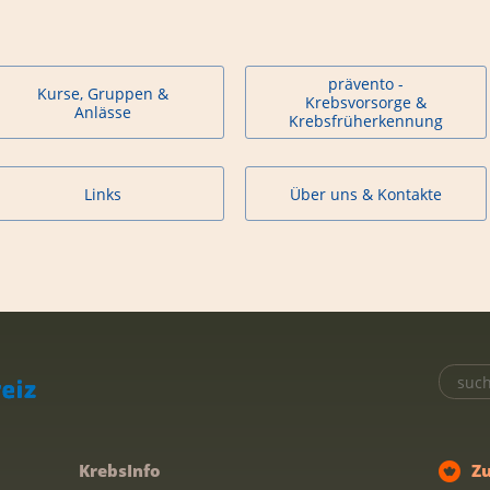
prävento -
Kurse, Gruppen &
Krebsvorsorge &
Anlässe
Krebsfrüherkennung
Links
Über uns & Kontakte
KrebsInfo
Z