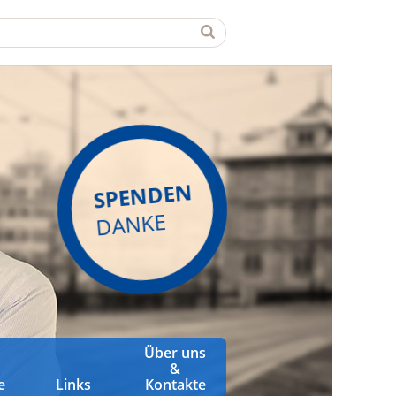
SPENDEN
DANKE
Über uns
&
e
Links
Kontakte