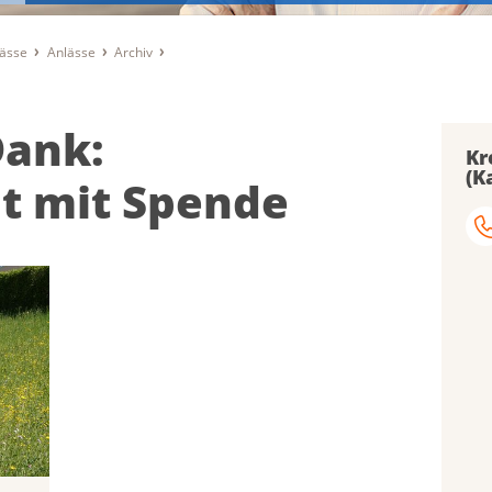
lässe
Anlässe
Archiv
Dank:
Kr
(K
it mit Spende