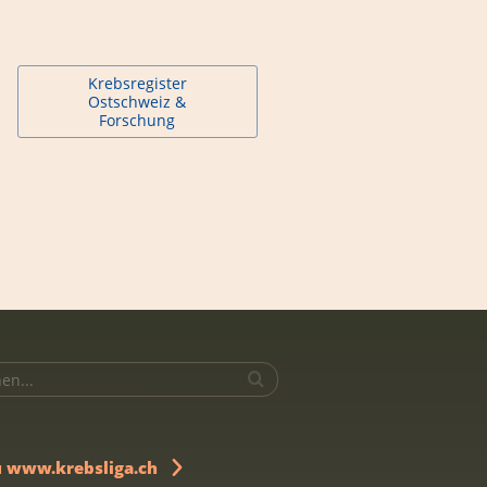
Krebsregister
Ostschweiz &
Forschung
u www.krebsliga.ch