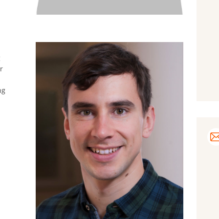
g
r
ng