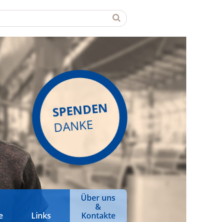
SPENDEN
DANKE
Über uns
&
e
Links
Kontakte