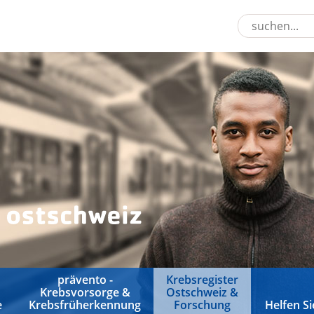
prävento -
Krebsregister
Krebsvorsorge &
Ostschweiz &
e
Krebsfrüherkennung
Forschung
Helfen Si