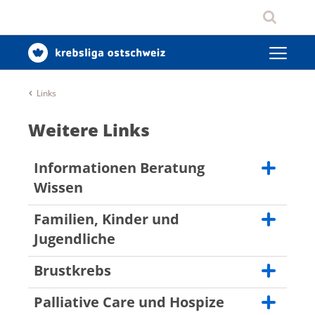
Links
Weitere Links
Informationen Beratung
Wissen
Familien, Kinder und
Krebsliga Schweiz
Jugendliche
Krebsforschung Schweiz
Brustkrebs
Portal zur Humanforschung in der Schweiz
Kinderkrebshilfe Schweiz
Palliative Care und Hospize
Krebsliga Schweiz, Informationen für
Kinder von krebsbetroffenen Eltern
Junge Brustkrebsbetroffene Frauen
fremdsprachige Betroffene