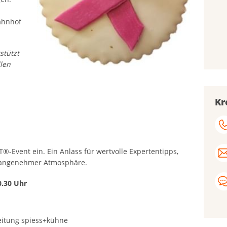
hnhof
stützt
llen
Kr
Event ein. Ein Anlass für wertvolle Expertentipps,
n angenehmer Atmosphäre.
0.30 Uhr
eitung spiess+kühne