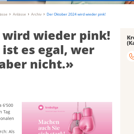
lässe
Anlässe
Archiv
Der Oktober 2024 wird wieder pink!
 wird wieder pink!
Kr
(K
ist es egal, wer
 aber nicht.»
a 6'500
n Tag
ionalen
ch: Als