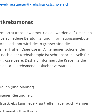
,
evelyne.staeger@krebsliga-ostschweiz.ch
stkrebsmonat
dem Brustkrebs gewidmet. Gezielt werden auf Ursachen,
 verschiedene Beratungs- und Informationsangebote
rebs erkannt wird, desto grösser sind die
einer frühen Diagnose im Allgemeinen schonender
nach einer Krebstherapie ist sehr anspruchsvoll; für
e grosse Leere. Deshalb informiert die Krebsliga die
alen Brustkrebsmonats Oktober verstärkt zu
 Frauen (und Männer)
eigenen Gesundheit;
 Brustkrebs kann jede Frau treffen, aber auch Männer;
r Thematik Brustkrebs.