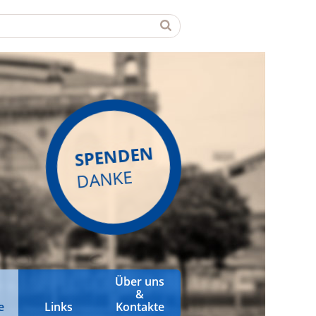
SPENDEN
DANKE
Über uns
&
e
Links
Kontakte