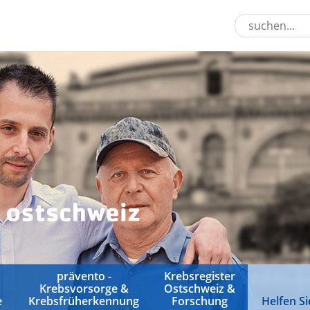
prävento -
Krebsregister
Krebsvorsorge &
Ostschweiz &
e
Krebsfrüherkennung
Forschung
Helfen Si