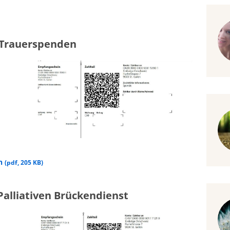
 Trauerspenden
en
(
pdf
,
205 KB
)
Palliativen Brückendienst